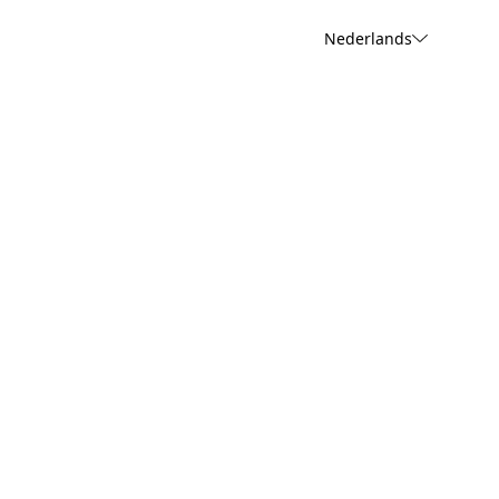
Nederlands